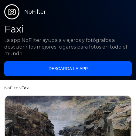
NoFilter
Faxi
La app NoFilter ayuda a viajeros y fotógrafos a
descubrir los mejores lugares para fotos en todo el
mundo
DESCARGA LA APP
NoFilter
/
Faxi