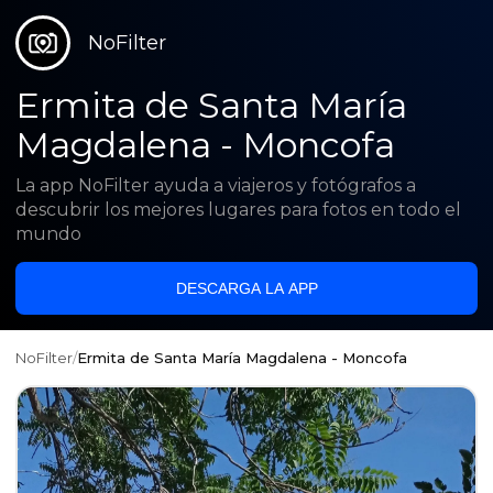
NoFilter
Ermita de Santa María
Magdalena - Moncofa
La app NoFilter ayuda a viajeros y fotógrafos a
descubrir los mejores lugares para fotos en todo el
mundo
DESCARGA LA APP
NoFilter
/
Ermita de Santa María Magdalena - Moncofa