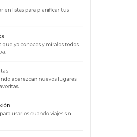
 en listas para planificar tus
os
s que ya conoces y míralos todos
pa.
itas
uando aparezcan nuevos lugares
avoritas.
xión
ara usarlos cuando viajes sin