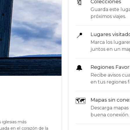
🔖
Colecciones
Guarda este lugar
próximos viajes.
📍
Lugares visitad
Marca los lugare
juntos en un ma
🔔
Regiones Favor
Recibe avisos c
en tus regiones f
🗺
Mapas sin cone
Descarga mapas p
buena conexión.
 iglesias más
tuada en el corazón de la