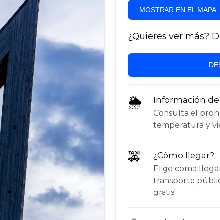
MOSTRAR EN EL MAPA
¿Quieres ver más? Des
DE
🌦
Información de
Consulta el pronós
temperatura y vie
🚕
¿Cómo llegar?
Elige cómo llega
transporte públi
gratis!