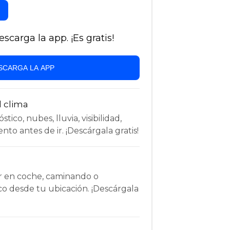
carga la app. ¡Es gratis!
SCARGA LA APP
l clima
tico, nubes, lluvia, visibilidad,
nto antes de ir. ¡Descárgala gratis!
r en coche, caminando o
co desde tu ubicación. ¡Descárgala