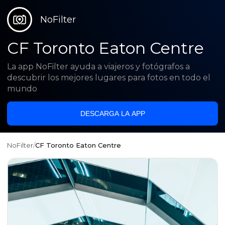
NoFilter
CF Toronto Eaton Centre
La app NoFilter ayuda a viajeros y fotógrafos a
descubrir los mejores lugares para fotos en todo el
mundo
DESCARGA LA APP
NoFilter
/
CF Toronto Eaton Centre