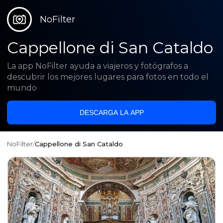
NoFilter
Cappellone di San Cataldo
La app NoFilter ayuda a viajeros y fotógrafos a
descubrir los mejores lugares para fotos en todo el
mundo
DESCARGA LA APP
NoFilter
/
Cappellone di San Cataldo