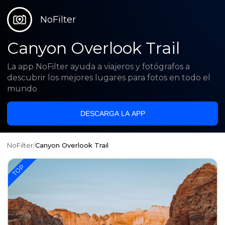
NoFilter
Canyon Overlook Trail
La app NoFilter ayuda a viajeros y fotógrafos a
descubrir los mejores lugares para fotos en todo el
mundo
DESCARGA LA APP
NoFilter
/
Canyon Overlook Trail
TOP