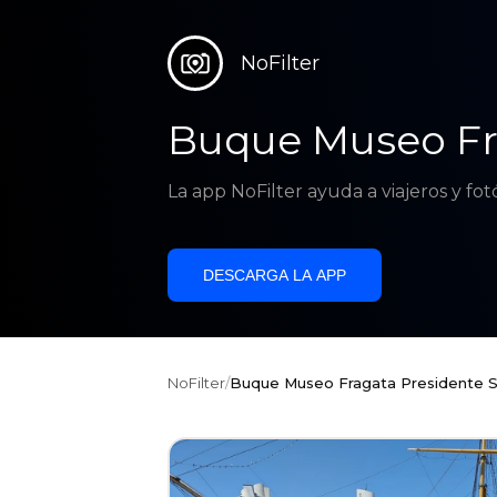
NoFilter
Buque Museo Fr
La app NoFilter ayuda a viajeros y fo
DESCARGA LA APP
NoFilter
/
Buque Museo Fragata Presidente 