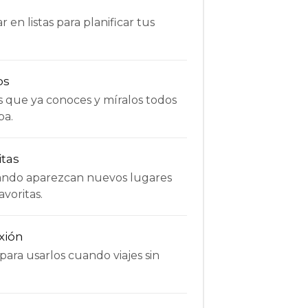
 en listas para planificar tus
os
s que ya conoces y míralos todos
pa.
itas
uando aparezcan nuevos lugares
avoritas.
xión
ara usarlos cuando viajes sin