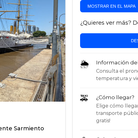
MOSTRAR EN EL MAPA
¿Quieres ver más? Des
DE
🌦
Información de
Consulta el pronós
temperatura y vie
🚕
¿Cómo llegar?
Elige cómo llega
transporte públi
gratis!
ente Sarmiento