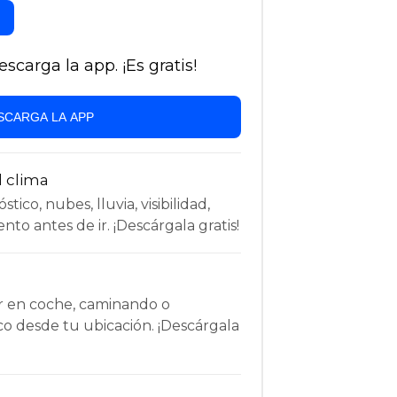
carga la app. ¡Es gratis!
SCARGA LA APP
l clima
tico, nubes, lluvia, visibilidad,
nto antes de ir. ¡Descárgala gratis!
r en coche, caminando o
co desde tu ubicación. ¡Descárgala