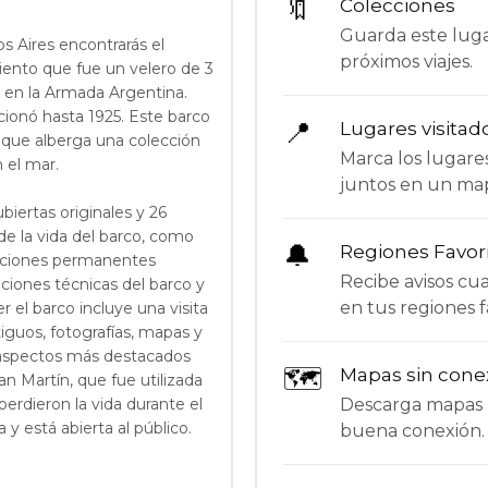
🔖
Colecciones
Guarda este lugar
 Aires encontrarás el
próximos viajes.
nto que fue un velero de 3
 en la Armada Argentina.
cionó hasta 1925. Este barco
📍
Lugares visitad
que alberga una colección
Marca los lugare
 el mar.
juntos en un ma
biertas originales y 26
e la vida del barco, como
🔔
Regiones Favor
siciones permanentes
Recibe avisos c
ciones técnicas del barco y
en tus regiones f
er el barco incluye una visita
iguos, fotografías, mapas y
s aspectos más destacados
🗺
Mapas sin cone
an Martín, que fue utilizada
Descarga mapas p
perdieron la vida durante el
ta y está abierta al público.
buena conexión.