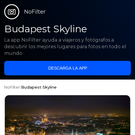
NoFilter
Budapest Skyline
La app NoFilter ayuda a viajeros y fotógrafos a
descubrir los mejores lugares para fotos en todo el
mundo
DESCARGA LA APP
NoFilter
/
Budapest Skyline