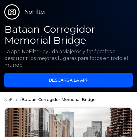
NoFilter
Bataan-Corregidor
Memorial Bridge
La app NoFilter ayuda a viajeros y fotógrafos a
descubrir los mejores lugares para fotos en todo el
mundo
DESCARGA LA APP
NoFilter
/
Bataan-Corregidor Memorial Bridge