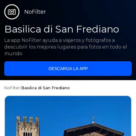
NoFilter
Basilica di San Frediano
La app NoFilter ayuda a viajeros y fotógrafos a
descubrir los mejores lugares para fotos en todo el
mundo
DESCARGA LA APP
NoFilter
/
Basilica di San Frediano