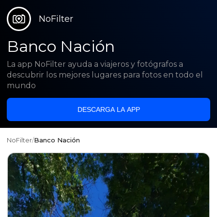
NoFilter
Banco Nación
La app NoFilter ayuda a viajeros y fotógrafos a
descubrir los mejores lugares para fotos en todo el
mundo
DESCARGA LA APP
NoFilter
/
Banco Nación