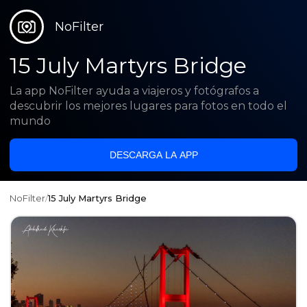
NoFilter
15 July Martyrs Bridge
La app NoFilter ayuda a viajeros y fotógrafos a
descubrir los mejores lugares para fotos en todo el
mundo
DESCARGA LA APP
NoFilter
/
15 July Martyrs Bridge