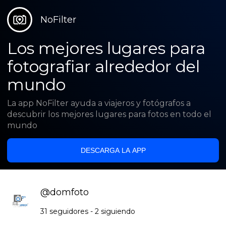
NoFilter
Los mejores lugares para
fotografiar alrededor del
mundo
La app NoFilter ayuda a viajeros y fotógrafos a
descubrir los mejores lugares para fotos en todo el
mundo
DESCARGA LA APP
@
domfoto
31
seguidores
-
2
siguiendo