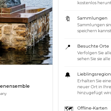
kostenlos herunt
🔖
Sammlungen
Sammlungen sind 
speichern kanns
📍
Besuchte Orte
Verfolgen Sie all
sehen Sie sie al
🔔
Lieblingsregio
Erhalten Sie ein
urenensemble
neuer Ort in Ihr
hinzugefügt wir
many
🗺
Offline-Karten