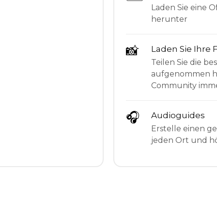
Laden Sie eine Of
herunter
📸
Laden Sie Ihre 
Teilen Sie die be
aufgenommen hab
Community imme
🎧
Audioguides
Erstelle einen g
jeden Ort und hö