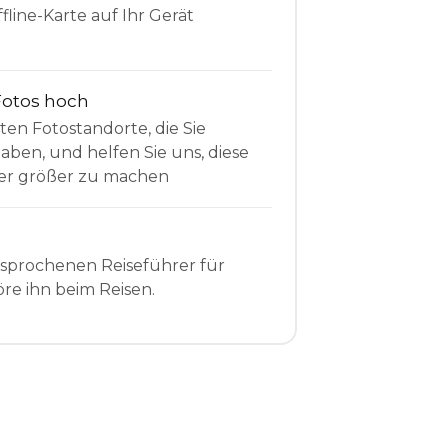
fline-Karte auf Ihr Gerät
Fotos hoch
sten Fotostandorte, die Sie
en, und helfen Sie uns, diese
r größer zu machen
esprochenen Reiseführer für
re ihn beim Reisen.