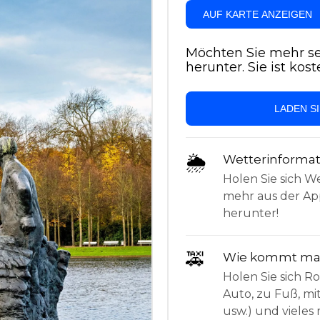
AUF KARTE ANZEIGEN
Möchten Sie mehr se
herunter. Sie ist kost
LADEN S
🌦
Wetterinforma
Holen Sie sich W
mehr aus der App
herunter!
🚕
Wie kommt man
Holen Sie sich 
Auto, zu Fuß, mi
usw.) und vieles 