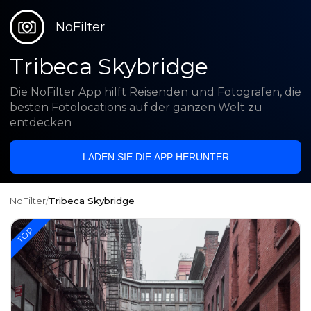
NoFilter
Tribeca Skybridge
Die NoFilter App hilft Reisenden und Fotografen, die
besten Fotolocations auf der ganzen Welt zu
entdecken
LADEN SIE DIE APP HERUNTER
NoFilter
/
Tribeca Skybridge
TOP