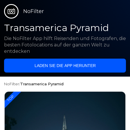
NoFilter
Transamerica Pyramid
Die NoFilter App hilft Reisenden und Fotografen, die
besten Fotolocations auf der ganzen Welt zu
entdecken
LADEN SIE DIE APP HERUNTER
NoFilter
/
Transamerica Pyramid
TOP