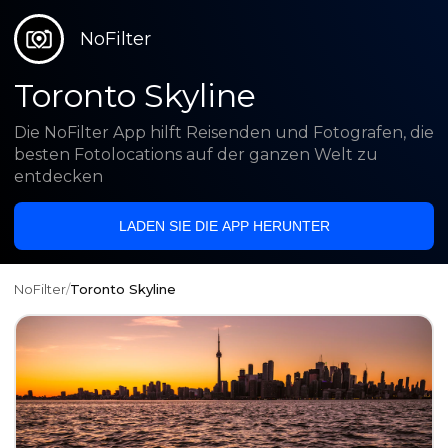
NoFilter
Toronto Skyline
Die NoFilter App hilft Reisenden und Fotografen, die
besten Fotolocations auf der ganzen Welt zu
entdecken
LADEN SIE DIE APP HERUNTER
NoFilter
/
Toronto Skyline