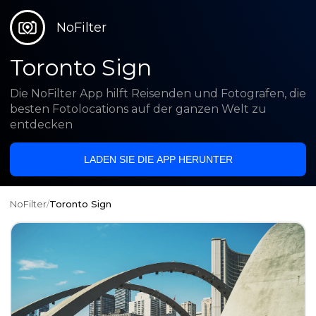
NoFilter
Toronto Sign
Die NoFilter App hilft Reisenden und Fotografen, die
besten Fotolocations auf der ganzen Welt zu
entdecken
LADEN SIE DIE APP HERUNTER
NoFilter
/
Toronto Sign