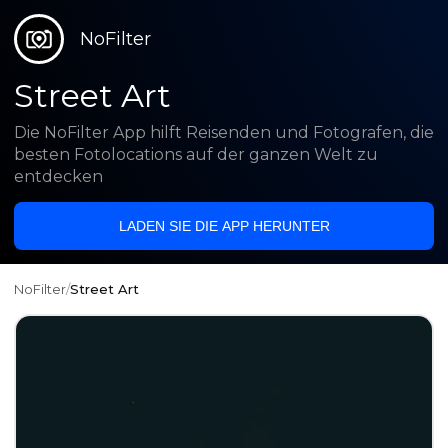
NoFilter
Street Art
Die NoFilter App hilft Reisenden und Fotografen, die
besten Fotolocations auf der ganzen Welt zu
entdecken
LADEN SIE DIE APP HERUNTER
NoFilter
/
Street Art