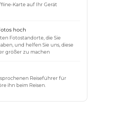
fline-Karte auf Ihr Gerät
Fotos hoch
sten Fotostandorte, die Sie
en, und helfen Sie uns, diese
r größer zu machen
esprochenen Reiseführer für
re ihn beim Reisen.