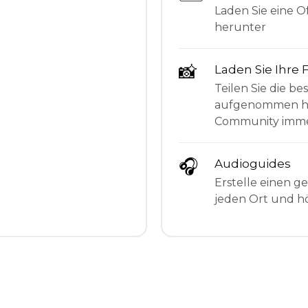
Laden Sie eine Of
herunter
📸
Laden Sie Ihre 
Teilen Sie die be
aufgenommen hab
Community imme
🎧
Audioguides
Erstelle einen g
jeden Ort und hö