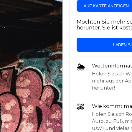
AUF KARTE ANZEIGEN
Möchten Sie mehr se
herunter. Sie ist kost
LADEN S
🌦
Wetterinforma
Holen Sie sich W
mehr aus der App
herunter!
🚕
Wie kommt man
Holen Sie sich 
Auto, zu Fuß, mi
usw.) und vieles 