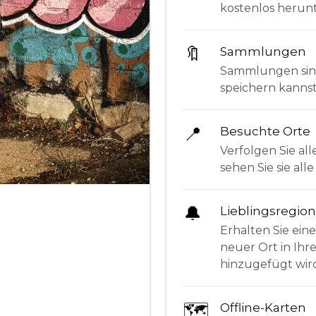
kostenlos herunt
🔖
Sammlungen
Sammlungen sind 
speichern kanns
📍
Besuchte Orte
Verfolgen Sie all
sehen Sie sie al
🔔
Lieblingsregio
Erhalten Sie ein
neuer Ort in Ihr
hinzugefügt wir
🗺
Offline-Karten