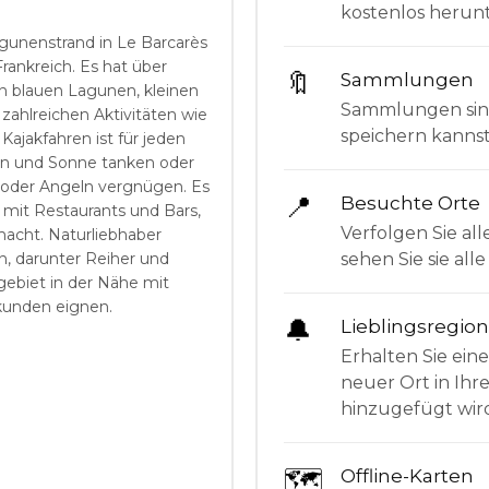
kostenlos herunt
Lagunenstrand in Le Barcarès
rankreich. Es hat über
🔖
Sammlungen
en blauen Lagunen, kleinen
Sammlungen sind 
ahlreichen Aktivitäten wie
speichern kanns
Kajakfahren ist für jeden
en und Sonne tanken oder
 oder Angeln vergnügen. Es
📍
Besuchte Orte
mit Restaurants und Bars,
Verfolgen Sie all
macht. Naturliebhaber
sehen Sie sie al
n, darunter Reiher und
gebiet in der Nähe mit
kunden eignen.
🔔
Lieblingsregio
Erhalten Sie ein
neuer Ort in Ihr
hinzugefügt wir
🗺
Offline-Karten