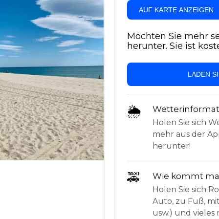
AUF KARTE ANZEIGEN
Möchten Sie mehr se
herunter. Sie ist kost
LADEN S
🌦
Wetterinforma
Holen Sie sich W
mehr aus der App
herunter!
🚕
Wie kommt man
Holen Sie sich 
Auto, zu Fuß, mi
usw.) und vieles 