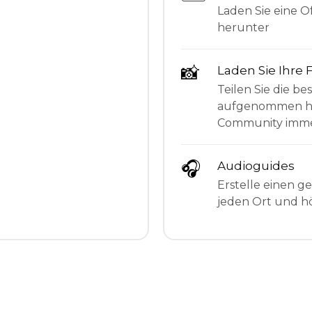
Laden Sie eine Of
herunter
📸
Laden Sie Ihre 
Teilen Sie die be
aufgenommen hab
Community imme
🎧
Audioguides
Erstelle einen g
jeden Ort und hö