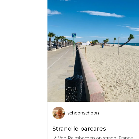
schoonschoon
Strand le barcares
📍
Von Palmbomen op strand, France