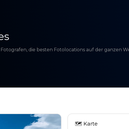
es
d Fotografen, die besten Fotolocations auf der ganzen 
🗺
Karte