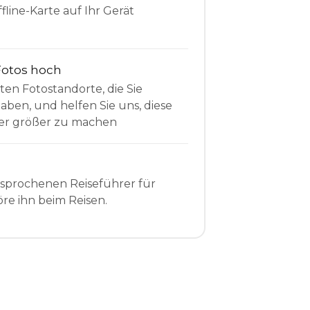
fline-Karte auf Ihr Gerät
Fotos hoch
sten Fotostandorte, die Sie
en, und helfen Sie uns, diese
r größer zu machen
esprochenen Reiseführer für
re ihn beim Reisen.