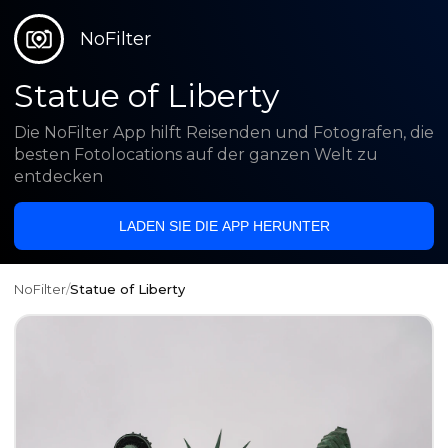
NoFilter
Statue of Liberty
Die NoFilter App hilft Reisenden und Fotografen, die
besten Fotolocations auf der ganzen Welt zu
entdecken
LADEN SIE DIE APP HERUNTER
NoFilter
/
Statue of Liberty