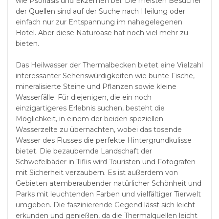
wie Psoriasis und Ekzemen bei. Die meisten Besucher
der Quellen sind auf der Suche nach Heilung oder
einfach nur zur Entspannung im nahegelegenen
Hotel. Aber diese Naturoase hat noch viel mehr zu
bieten.
Das Heilwasser der Thermalbecken bietet eine Vielzahl
interessanter Sehenswürdigkeiten wie bunte Fische,
mineralisierte Steine und Pflanzen sowie kleine
Wasserfälle. Für diejenigen, die ein noch
einzigartigeres Erlebnis suchen, besteht die
Möglichkeit, in einem der beiden speziellen
Wasserzelte zu übernachten, wobei das tosende
Wasser des Flusses die perfekte Hintergrundkulisse
bietet. Die bezaubernde Landschaft der
Schwefelbäder in Tiflis wird Touristen und Fotografen
mit Sicherheit verzaubern. Es ist außerdem von
Gebieten atemberaubender natürlicher Schönheit und
Parks mit leuchtenden Farben und vielfältiger Tierwelt
umgeben. Die faszinierende Gegend lässt sich leicht
erkunden und genießen, da die Thermalquellen leicht