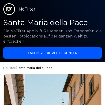
NoFilter
Santa Maria della Pace
Die NoFilter App hilft Reisenden und Fotografen, die
besten Fotolocations auf der ganzen Welt zu
entdecken
LADEN SIE DIE APP HERUNTER
NoFilter
/
Santa Maria della Pace