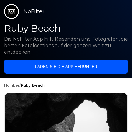
NoFilter
Ruby Beach
Die NoFilter App hilft Reisenden und Fotografen, die
besten Fotolocations auf der ganzen Welt zu
entdecken
LADEN SIE DIE APP HERUNTER
NoFilter
/
Ruby Beach