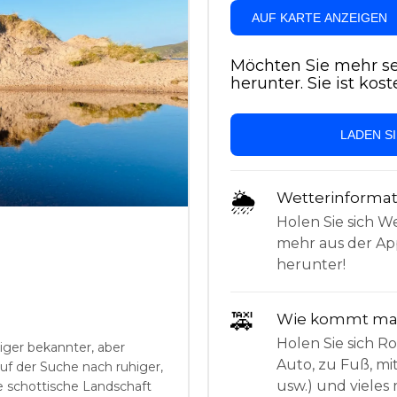
AUF KARTE ANZEIGEN
Möchten Sie mehr se
herunter. Sie ist kost
LADEN S
🌦
Wetterinforma
Holen Sie sich W
mehr aus der App
herunter!
🚕
Wie kommt man
Holen Sie sich 
niger bekannter, aber
Auto, zu Fuß, mi
auf der Suche nach ruhiger,
usw.) und vieles 
ie schottische Landschaft