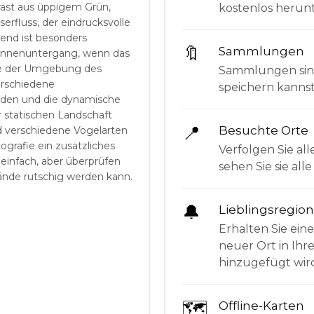
ast aus üppigem Grün,
kostenlos herunt
rfluss, der eindrucksvolle
gend ist besonders
🔖
Sammlungen
onnenuntergang, wenn das
ste der Umgebung des
Sammlungen sind 
erschiedene
speichern kanns
nden und die dynamische
 statischen Landschaft
📍
Besuchte Orte
d verschiedene Vogelarten
grafie ein zusätzliches
Verfolgen Sie all
 einfach, aber überprüfen
sehen Sie sie al
ände rutschig werden kann.
🔔
Lieblingsregio
Erhalten Sie ein
neuer Ort in Ihr
hinzugefügt wir
🗺
Offline-Karten