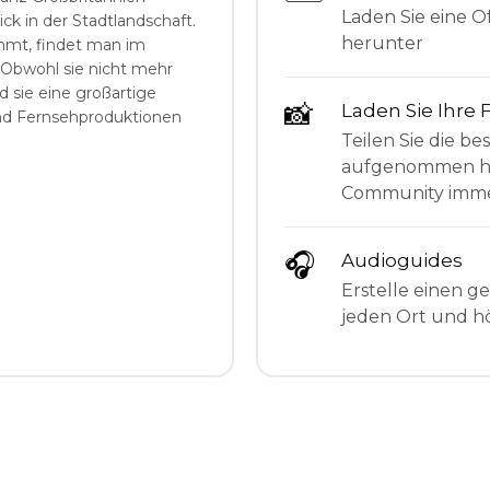
Laden Sie eine Of
lick in der Stadtlandschaft.
herunter
immt, findet man im
Obwohl sie nicht mehr
 sie eine großartige
📸
Laden Sie Ihre 
und Fernsehproduktionen
Teilen Sie die be
aufgenommen hab
Community imme
🎧
Audioguides
Erstelle einen g
jeden Ort und hö