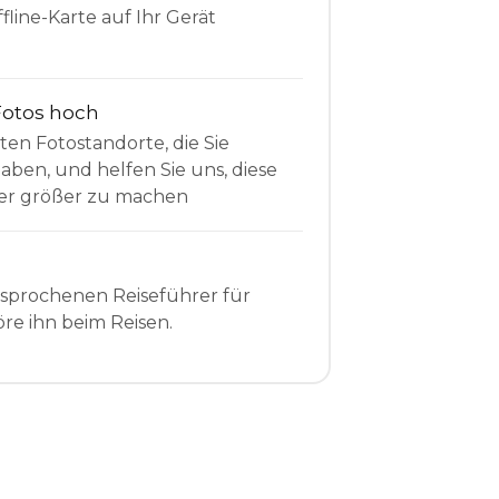
fline-Karte auf Ihr Gerät
Fotos hoch
sten Fotostandorte, die Sie
en, und helfen Sie uns, diese
r größer zu machen
esprochenen Reiseführer für
re ihn beim Reisen.