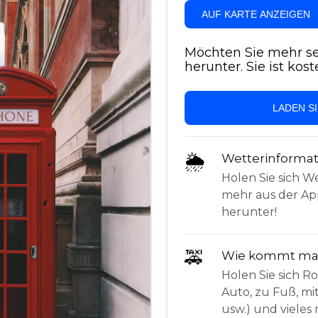
AUF KARTE ANZEIGEN
Möchten Sie mehr se
herunter. Sie ist kost
LADEN S
🌦
Wetterinforma
Holen Sie sich W
mehr aus der App
herunter!
🚕
Wie kommt man
Holen Sie sich 
Auto, zu Fuß, mi
usw.) und vieles 