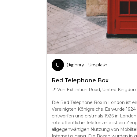
U
@
jphnry
- Unsplash
Red Telephone Box
📍
Von Exhinition Road, United Kingdo
Die Red Telephone Box in London ist ei
Vereinigten Königreichs. Es wurde 1924 v
entworfen und erstmals 1926 in London i
rote öffentliche Telefonzelle ist ein Zeu
allgegenwärtigen Nutzung von Mobilte
Internetzugang. Die Boxen wurden in g