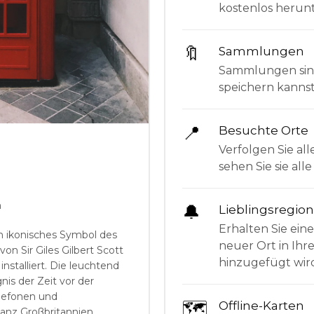
kostenlos herunt
🔖
Sammlungen
Sammlungen sind 
speichern kanns
📍
Besuchte Orte
Verfolgen Sie all
sehen Sie sie al
m
🔔
Lieblingsregio
Erhalten Sie ein
n ikonisches Symbol des
neuer Ort in Ihr
on Sir Giles Gilbert Scott
hinzugefügt wir
nstalliert. Die leuchtend
gnis der Zeit vor der
lefonen und
🗺
Offline-Karten
anz Großbritannien