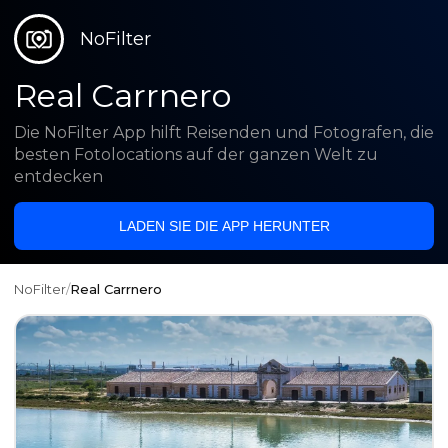
NoFilter
Real Carrnero
Die NoFilter App hilft Reisenden und Fotografen, die
besten Fotolocations auf der ganzen Welt zu
entdecken
LADEN SIE DIE APP HERUNTER
NoFilter
/
Real Carrnero