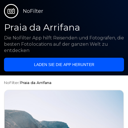
NoFilter
Praia da Arrifana
Die NoFilter App hilft Reisenden und Fotografen, die
besten Fotolocations auf der ganzen Welt zu
entdecken
LADEN SIE DIE APP HERUNTER
NoFilter
/
Praia da Arrifana