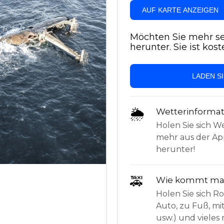
AUF KARTE ANZEIGEN
Möchten Sie mehr se
herunter. Sie ist kost
LADEN S
🌦
Wetterinforma
Holen Sie sich W
mehr aus der App
herunter!
🚕
Wie kommt man
Holen Sie sich 
Auto, zu Fuß, mi
usw.) und vieles 