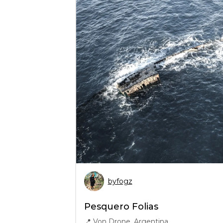
byfogz
Pesquero Folias
📍
Von Drone, Argentina