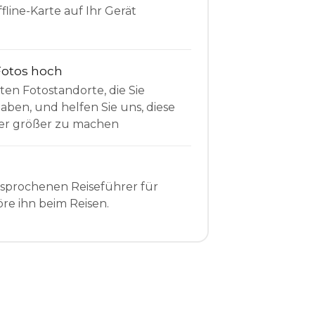
fline-Karte auf Ihr Gerät
Fotos hoch
sten Fotostandorte, die Sie
en, und helfen Sie uns, diese
r größer zu machen
esprochenen Reiseführer für
re ihn beim Reisen.