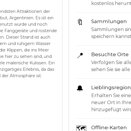
kostenlos herunt
endsten Attraktionen der
ut, Argentinien. Es ist ein
🔖
Sammlungen
 genutzt wurde und noch
Sammlungen sind 
 wie Fanggeräte und rostende
speichern kanns
. Dieser Strand ist auch
klarem und ruhigem Wasser
e Klippen, die ins Meer
📍
Besuchte Orte
ie hier zu sehen sind, und
Verfolgen Sie all
le malerische Kulissen. Ein
sehen Sie sie al
zigartiges Erlebnis, da das
l der Atmosphäre ist.
🔔
Lieblingsregio
Erhalten Sie ein
neuer Ort in Ihr
hinzugefügt wir
🗺
Offline-Karten