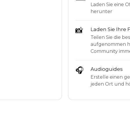
Laden Sie eine Of
herunter
📸
Laden Sie Ihre 
Teilen Sie die be
aufgenommen hab
Community imme
🎧
Audioguides
Erstelle einen g
jeden Ort und hö