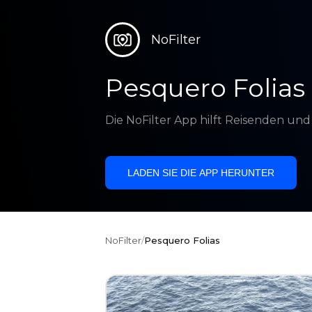
NoFilter
Pesquero Folias
Die NoFilter App hilft Reisenden un
LADEN SIE DIE APP HERUNTER
NoFilter
/
Pesquero Folias