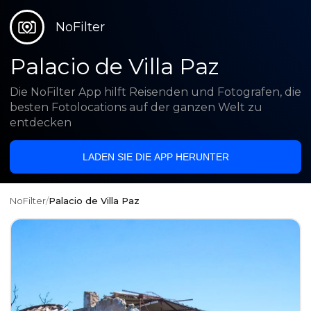
NoFilter
Palacio de Villa Paz
Die NoFilter App hilft Reisenden und Fotografen, die
besten Fotolocations auf der ganzen Welt zu
entdecken
LADEN SIE DIE APP HERUNTER
NoFilter
/
Palacio de Villa Paz