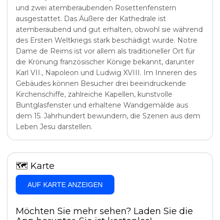
und zwei atemberaubenden Rosettenfenstern
ausgestattet. Das Äußere der Kathedrale ist
atemberaubend und gut erhalten, obwohl sie während
des Ersten Weltkriegs stark beschädigt wurde. Notre
Dame de Reims ist vor allem als traditioneller Ort für
die Krönung französischer Könige bekannt, darunter
Karl VII., Napoleon und Ludwig XVIII. Im Inneren des
Gebäudes können Besucher drei beeindruckende
Kirchenschiffe, zahlreiche Kapellen, kunstvolle
Buntglasfenster und erhaltene Wandgemälde aus
dem 15. Jahrhundert bewundern, die Szenen aus dem
Leben Jesu darstellen.
🗺
Karte
AUF KARTE ANZEIGEN
Möchten Sie mehr sehen? Laden Sie die