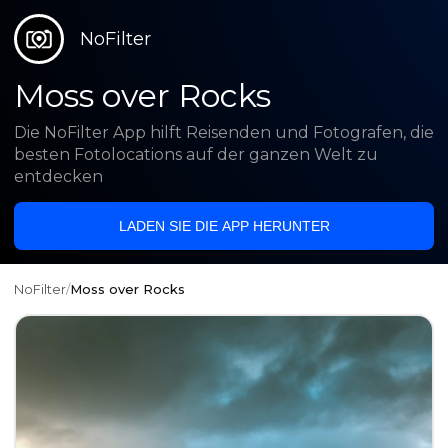
NoFilter
Moss over Rocks
Die NoFilter App hilft Reisenden und Fotografen, die
besten Fotolocations auf der ganzen Welt zu
entdecken
LADEN SIE DIE APP HERUNTER
NoFilter
/
Moss over Rocks