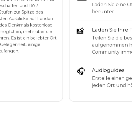
Laden Sie eine Of
schaffen und 1677
herunter
Stufen zur Spitze des
ten Ausblicke auf London
 des Denkmals kostenlose
📸
Laden Sie Ihre 
möglichen, mehr über die
Teilen Sie die be
en. Es ist ein beliebter Ort
Gelegenheit, einige
aufgenommen hab
zufangen.
Community imme
🎧
Audioguides
Erstelle einen g
jeden Ort und hö