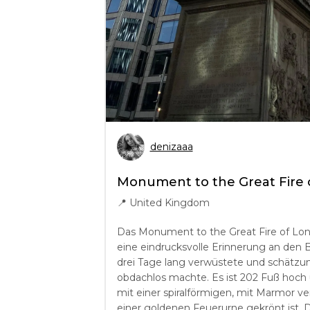
denizaaa
Monument to the Great Fire 
📍
United Kingdom
Das Monument to the Great Fire of Lon
eine eindrucksvolle Erinnerung an den B
drei Tage lang verwüstete und schätz
obdachlos machte. Es ist 202 Fuß hoch u
mit einer spiralförmigen, mit Marmor ver
einer goldenen Feuerurne gekrönt ist.