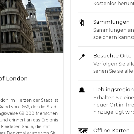
kostenlos herunt
🔖
Sammlungen
Sammlungen sind 
speichern kanns
📍
Besuchte Orte
Verfolgen Sie all
sehen Sie sie al
of London
🔔
Lieblingsregio
Erhalten Sie ein
don im Herzen der Stadt ist
neuer Ort in Ihr
rand von 1666, der die Stadt
hinzugefügt wir
ungsweise 68.000 Menschen
nd erinnert an das Ereignis
kleideten Säule, die mit
🗺
Offline-Karten
 Das Denkmal wurde von Sir