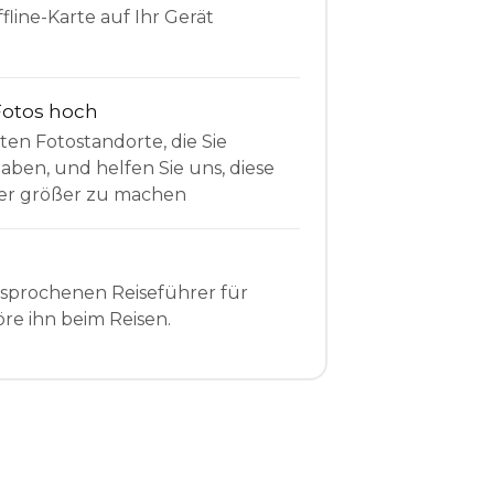
fline-Karte auf Ihr Gerät
Fotos hoch
sten Fotostandorte, die Sie
en, und helfen Sie uns, diese
r größer zu machen
esprochenen Reiseführer für
re ihn beim Reisen.