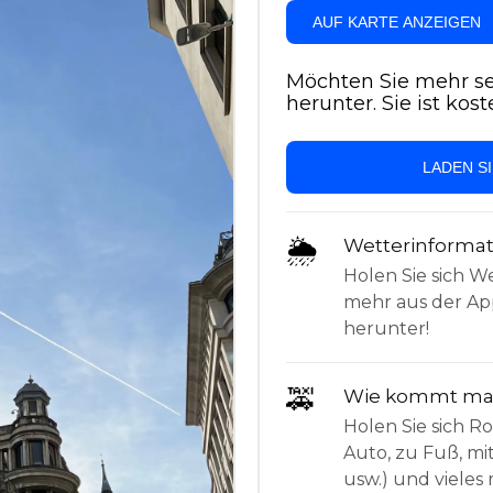
AUF KARTE ANZEIGEN
Möchten Sie mehr se
herunter. Sie ist kost
LADEN S
🌦
Wetterinforma
Holen Sie sich W
mehr aus der App
herunter!
🚕
Wie kommt man
Holen Sie sich 
Auto, zu Fuß, mi
usw.) und vieles 