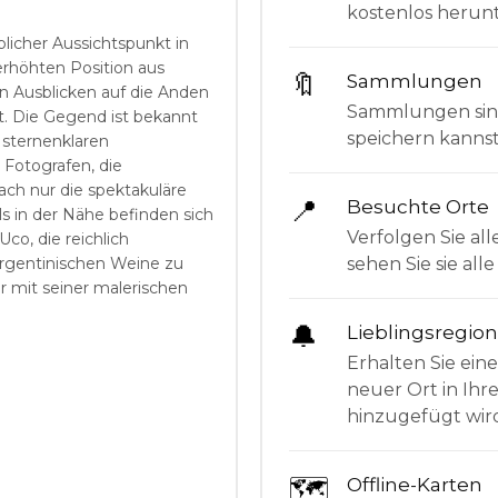
kostenlos herunt
blicher Aussichtspunkt in
erhöhten Position aus
🔖
Sammlungen
 Ausblicken auf die Anden
Sammlungen sind 
nt. Die Gegend ist bekannt
speichern kanns
 sternenklaren
Fotografen, die
ch nur die spektakuläre
📍
Besuchte Orte
s in der Nähe befinden sich
Verfolgen Sie all
co, die reichlich
sehen Sie sie al
argentinischen Weine zu
r mit seiner malerischen
🔔
Lieblingsregio
Erhalten Sie ein
neuer Ort in Ihr
hinzugefügt wir
🗺
Offline-Karten