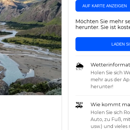
AUF KARTE ANZEIGEN
Möchten Sie mehr se
herunter. Sie ist kost
LADEN S
🌦
Wetterinforma
Holen Sie sich W
mehr aus der App
herunter!
🚕
Wie kommt man
Holen Sie sich 
Auto, zu Fuß, mi
usw.) und vieles 