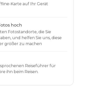
fline-Karte auf Ihr Gerät
Fotos hoch
sten Fotostandorte, die Sie
en, und helfen Sie uns, diese
r größer zu machen
esprochenen Reiseführer für
re ihn beim Reisen.