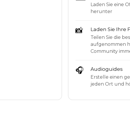
Laden Sie eine Of
herunter
📸
Laden Sie Ihre 
Teilen Sie die be
aufgenommen hab
Community imme
🎧
Audioguides
Erstelle einen g
jeden Ort und hö