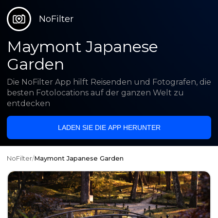
NoFilter
Maymont Japanese
Garden
Die NoFilter App hilft Reisenden und Fotografen, die
besten Fotolocations auf der ganzen Welt zu
entdecken
LADEN SIE DIE APP HERUNTER
NoFilter
/
Maymont Japanese Garden