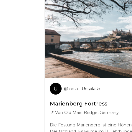
U
@
zesa
- Unsplash
Marienberg Fortress
📍
Von Old Main Bridge, Germany
Die Festung Marienberg ist eine Höhen
Deutschland. Es wurde im 11. Jahrhunder