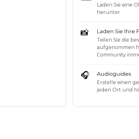
Laden Sie eine Of
herunter
📸
Laden Sie Ihre 
Teilen Sie die be
aufgenommen hab
Community imme
🎧
Audioguides
Erstelle einen g
jeden Ort und hö