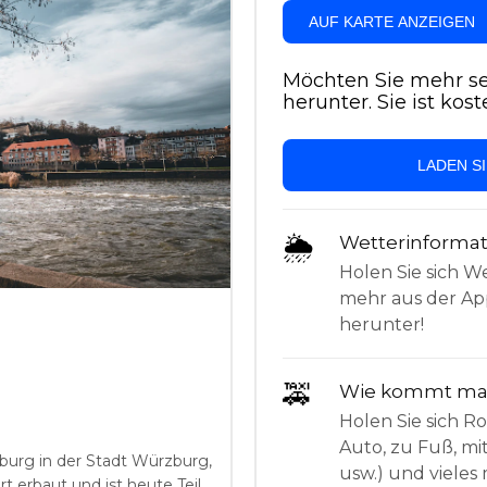
AUF KARTE ANZEIGEN
Möchten Sie mehr se
herunter. Sie ist kost
LADEN S
🌦
Wetterinforma
Holen Sie sich W
mehr aus der App
herunter!
🚕
Wie kommt man
Holen Sie sich 
Auto, zu Fuß, mi
burg in der Stadt Würzburg,
usw.) und vieles 
t erbaut und ist heute Teil