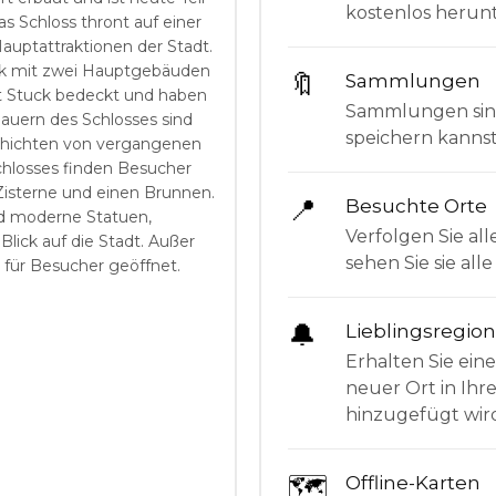
kostenlos herunt
s Schloss thront auf einer
auptattraktionen der Stadt.
erk mit zwei Hauptgebäuden
🔖
Sammlungen
t Stuck bedeckt und haben
Sammlungen sind 
auern des Schlosses sind
speichern kanns
eschichten von vergangenen
chlosses finden Besucher
Zisterne und einen Brunnen.
📍
Besuchte Orte
nd moderne Statuen,
Verfolgen Sie all
ick auf die Stadt. Außer
sehen Sie sie al
g für Besucher geöffnet.
🔔
Lieblingsregio
Erhalten Sie ein
neuer Ort in Ihr
hinzugefügt wir
🗺
Offline-Karten