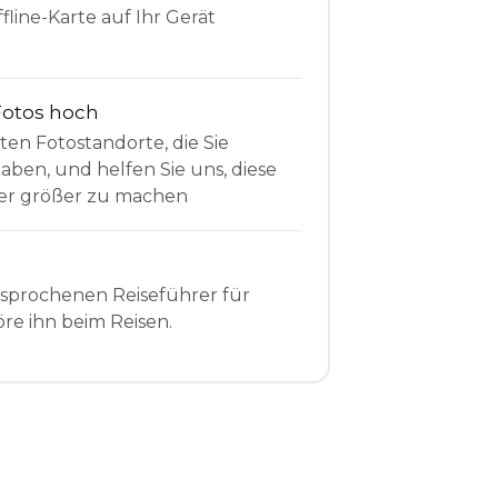
fline-Karte auf Ihr Gerät
Fotos hoch
sten Fotostandorte, die Sie
en, und helfen Sie uns, diese
r größer zu machen
esprochenen Reiseführer für
re ihn beim Reisen.