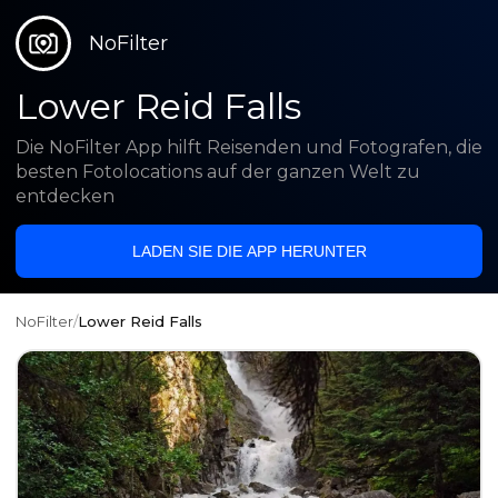
NoFilter
Lower Reid Falls
Die NoFilter App hilft Reisenden und Fotografen, die
besten Fotolocations auf der ganzen Welt zu
entdecken
LADEN SIE DIE APP HERUNTER
NoFilter
/
Lower Reid Falls