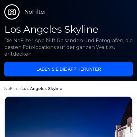
NoFilter
Los Angeles Skyline
Die NoFilter App hilft Reisenden und Fotografen, die
besten Fotolocations auf der ganzen Welt zu
entdecken
LADEN SIE DIE APP HERUNTER
NoFilter
/
Los Angeles Skyline