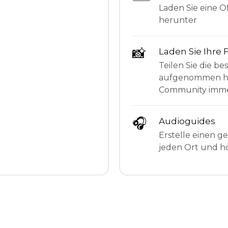
Laden Sie eine Of
herunter
📸
Laden Sie Ihre 
Teilen Sie die be
aufgenommen hab
Community imme
🎧
Audioguides
Erstelle einen g
jeden Ort und hö