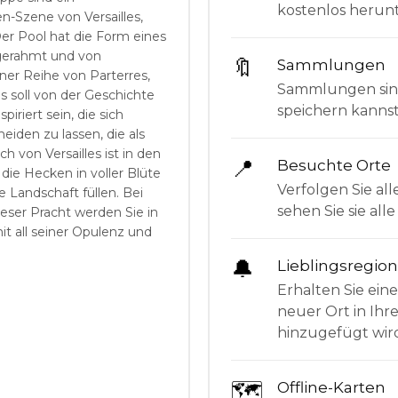
kostenlos herunt
-Szene von Versailles,
 Der Pool hat die Form eines
ngerahmt und von
🔖
Sammlungen
er Reihe von Parterres,
Sammlungen sind 
s soll von der Geschichte
speichern kanns
piriert sein, die sich
eiden zu lassen, die als
 von Versailles ist in den
📍
Besuchte Orte
e Hecken in voller Blüte
Verfolgen Sie all
Landschaft füllen. Bei
sehen Sie sie al
eser Pracht werden Sie in
t all seiner Opulenz und
🔔
Lieblingsregio
Erhalten Sie ein
neuer Ort in Ihr
hinzugefügt wir
🗺
Offline-Karten