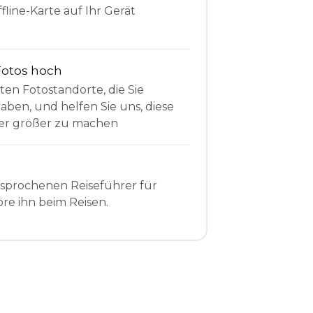
fline-Karte auf Ihr Gerät
Fotos hoch
sten Fotostandorte, die Sie
en, und helfen Sie uns, diese
r größer zu machen
esprochenen Reiseführer für
re ihn beim Reisen.