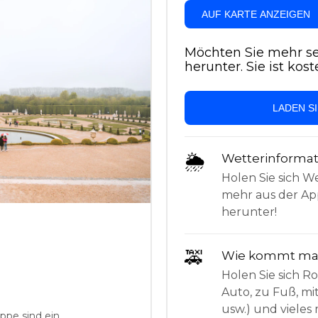
AUF KARTE ANZEIGEN
Möchten Sie mehr se
herunter. Sie ist kost
LADEN S
🌦
Wetterinforma
Holen Sie sich W
mehr aus der App
herunter!
🚕
Wie kommt man
Holen Sie sich 
Auto, zu Fuß, mi
usw.) und vieles 
ppe sind ein