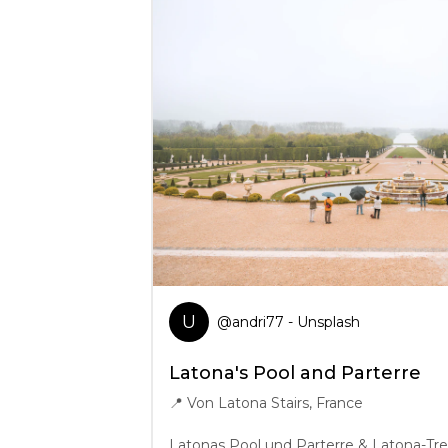
U
@
andri77
- Unsplash
Latona's Pool and Parterre
📍
Von Latona Stairs, France
Latonas Pool und Parterre & Latona-Tre