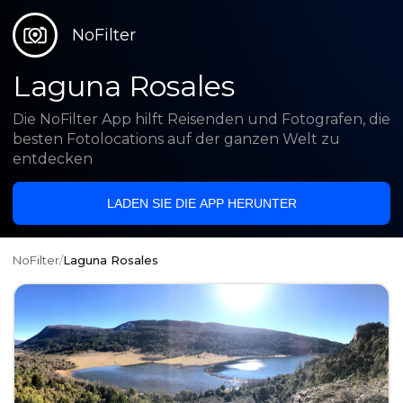
NoFilter
Laguna Rosales
Die NoFilter App hilft Reisenden und Fotografen, die
besten Fotolocations auf der ganzen Welt zu
entdecken
LADEN SIE DIE APP HERUNTER
NoFilter
/
Laguna Rosales