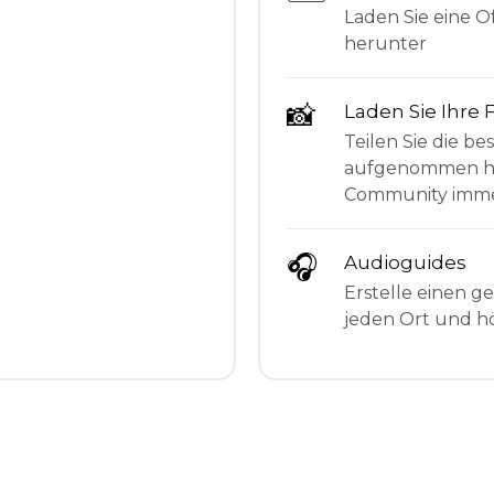
Laden Sie eine Of
herunter
📸
Laden Sie Ihre 
Teilen Sie die be
aufgenommen hab
Community imme
🎧
Audioguides
Erstelle einen g
jeden Ort und hö