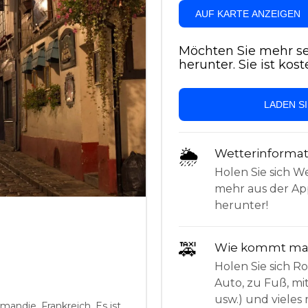
AUF KARTE ANZEIGEN
Möchten Sie mehr se
herunter. Sie ist kost
LADEN S
🌦
Wetterinforma
Holen Sie sich W
mehr aus der App
herunter!
🚕
Wie kommt man
Holen Sie sich 
e
Auto, zu Fuß, mi
usw.) und vieles 
mandie, Frankreich. Es ist