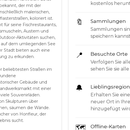
kostenlos herunt
bekannt, der mit der
inschließlich malerischen,
sterstraßen, koloriert ist.
🔖
Sammlungen
 für seine Fischrestaurants,
Sammlungen sind 
bsmuscheln, Austern und
speichern kanns
 Outdoor-Aktivitäten suchen,
ln auf dem umliegenden See
 Stadt bieten auch eine
📍
Besuchte Orte
ung zu erkunden.
Verfolgen Sie all
sehen Sie sie al
r beliebtesten Straßen im
ewundene
historischer Gebäude und
🔔
Lieblingsregio
handwerksmarkt mit einer
Erhalten Sie ein
viele Souvenirläden.
von Skulpturen über
neuer Ort in Ihr
chen, säumen die Wände.
hinzugefügt wir
ucher von Honfleur, der
ebnis sucht.
🗺
Offline-Karten