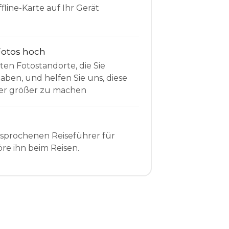
fline-Karte auf Ihr Gerät
Fotos hoch
sten Fotostandorte, die Sie
en, und helfen Sie uns, diese
r größer zu machen
esprochenen Reiseführer für
re ihn beim Reisen.