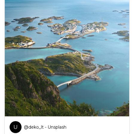
U
@
deko_lt
- Unsplash