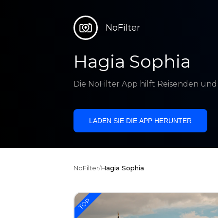
NoFilter
Hagia Sophia
Die NoFilter App hilft Reisenden un
LADEN SIE DIE APP HERUNTER
NoFilter
/
Hagia Sophia
TOP