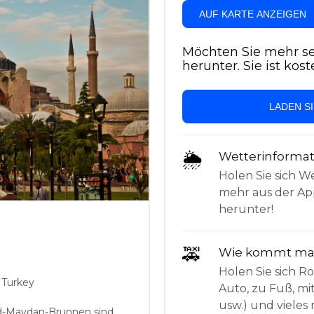
AUF KARTE ANZEIGEN
Möchten Sie mehr se
herunter. Sie ist kost
LADEN S
🌦
Wetterinforma
Holen Sie sich W
mehr aus der App
herunter!
🚕
Wie kommt man
Holen Sie sich 
 Turkey
Auto, zu Fuß, mi
usw.) und vieles 
d-Maydan-Brunnen sind