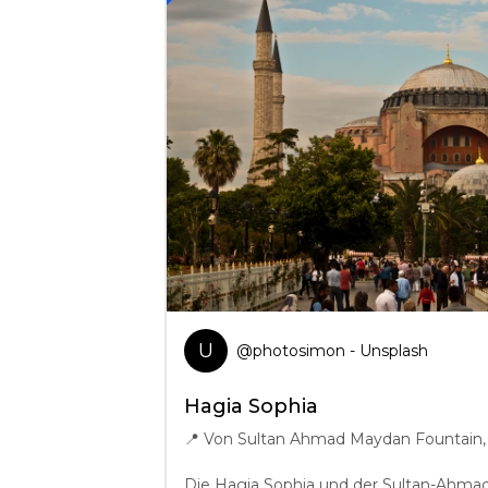
U
@
photosimon
- Unsplash
Hagia Sophia
📍
Von Sultan Ahmad Maydan Fountain,
Die Hagia Sophia und der Sultan-Ahma