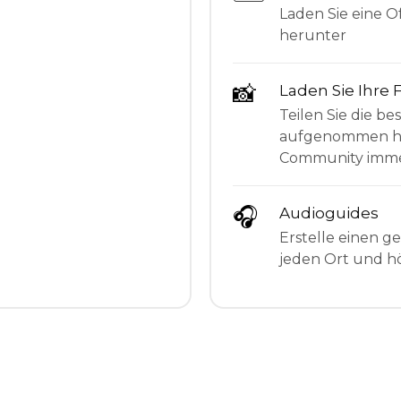
Laden Sie eine Of
herunter
📸
Laden Sie Ihre 
Teilen Sie die be
aufgenommen hab
Community imme
🎧
Audioguides
Erstelle einen g
jeden Ort und hö