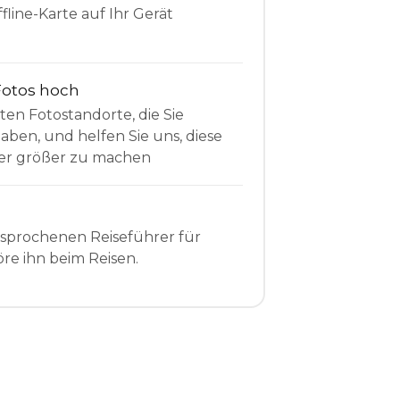
fline-Karte auf Ihr Gerät
Fotos hoch
sten Fotostandorte, die Sie
en, und helfen Sie uns, diese
r größer zu machen
esprochenen Reiseführer für
re ihn beim Reisen.