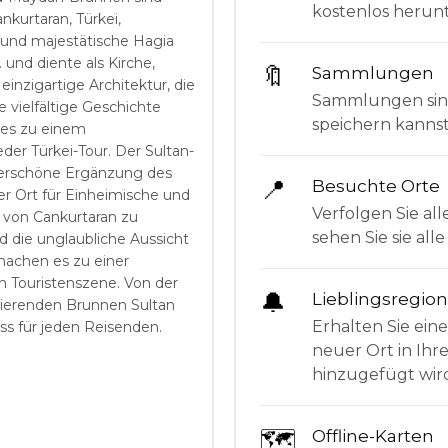
kostenlos herunt
nkurtaran, Türkei,
 und majestätische Hagia
und diente als Kirche,
🔖
Sammlungen
nzigartige Architektur, die
Sammlungen sind 
vielfältige Geschichte
speichern kanns
 es zu einem
er Türkei-Tour. Der Sultan-
erschöne Ergänzung des
📍
Besuchte Orte
er Ort für Einheimische und
Verfolgen Sie all
 von Cankurtaran zu
sehen Sie sie al
 die unglaubliche Aussicht
machen es zu einer
n Touristenszene. Von der
🔔
Lieblingsregio
nierenden Brunnen Sultan
Erhalten Sie ein
s für jeden Reisenden.
neuer Ort in Ihr
hinzugefügt wir
🗺
Offline-Karten