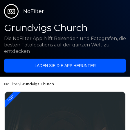
NoFilter
Grundvigs Church
Die NoFilter App hilft Reisenden und Fotografen, die
besten Fotolocations auf der ganzen Welt zu
entdecken
LADEN SIE DIE APP HERUNTER
NoFilter
/
Grundvigs Church
TOP