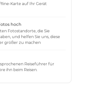
fline-Karte auf Ihr Gerät
Fotos hoch
sten Fotostandorte, die Sie
en, und helfen Sie uns, diese
r größer zu machen
esprochenen Reiseführer für
re ihn beim Reisen.