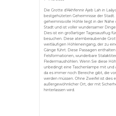
Die Grotte d'Akhfennir Ajeb Lah in Laây
bestgehüteten Geheimnisse der Stadt.
geheimnisvolle Höhle liegt in der Nähe
Stadt und ist voller wundersamer Dinge, 
Dies ist ein großartiger Tagesausflug f
besuchen. Diese atemberaubende Grott
weitläufigen Höhleneingang, der zu ein
Gänge führt. Diese Passagen enthalten 
Felsformationen, wunderbare Stalaktit
Fledermaushöhlen. Wenn Sie diese Höhl
unbedingt eine Taschenlampe mit und ac
da es immer noch Bereiche gibt, die vo
werden müssen. Ohne Zweifel ist dies ei
außergewöhnlicher Ort, der mit Sicherh
hinterlassen wird.