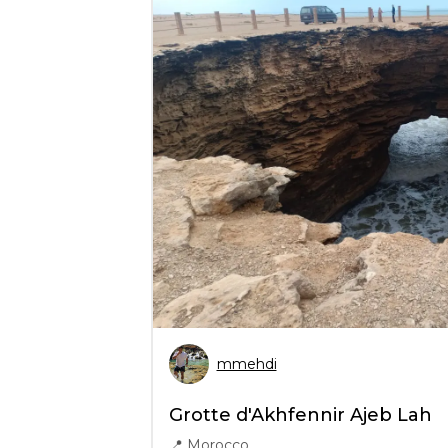
mmehdi
Grotte d'Akhfennir Ajeb Lah
📍
Morocco