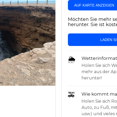
AUF KARTE ANZEIGEN
Möchten Sie mehr se
herunter. Sie ist kost
LADEN S
🌦
Wetterinforma
Holen Sie sich W
mehr aus der App
herunter!
🚕
Wie kommt man
Holen Sie sich 
Auto, zu Fuß, mi
usw.) und vieles 