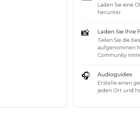
Laden Sie eine Of
herunter
📸
Laden Sie Ihre 
Teilen Sie die be
aufgenommen hab
Community imme
🎧
Audioguides
Erstelle einen g
jeden Ort und hö