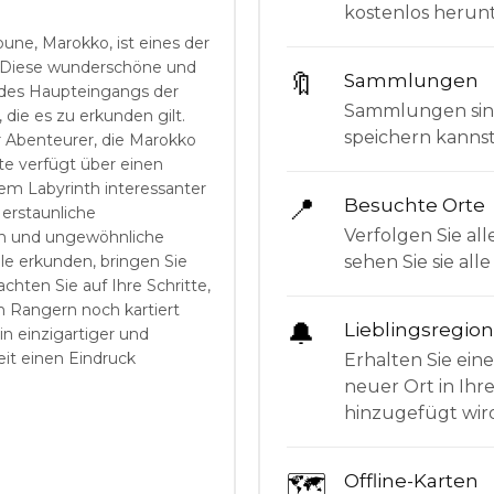
kostenlos herunt
oune, Marokko, ist eines der
 Diese wunderschöne und
🔖
Sammlungen
 des Haupteingangs der
Sammlungen sind 
die es zu erkunden gilt.
speichern kanns
ür Abenteurer, die Marokko
e verfügt über einen
em Labyrinth interessanter
📍
Besuchte Orte
erstaunliche
Verfolgen Sie all
en und ungewöhnliche
sehen Sie sie al
e erkunden, bringen Sie
hten Sie auf Ihre Schritte,
n Rangern noch kartiert
🔔
Lieblingsregio
n einzigartiger und
eit einen Eindruck
Erhalten Sie ein
neuer Ort in Ihr
hinzugefügt wir
🗺
Offline-Karten