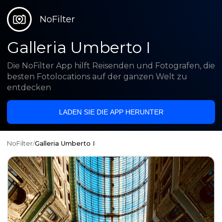
NoFilter
Galleria Umberto I
Die NoFilter App hilft Reisenden und Fotografen, die
besten Fotolocations auf der ganzen Welt zu
entdecken
LADEN SIE DIE APP HERUNTER
NoFilter
/
Galleria Umberto I