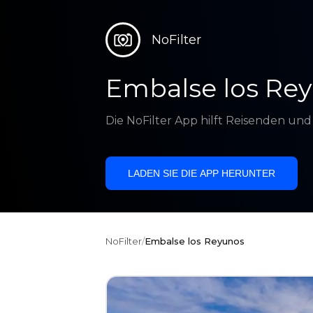
NoFilter
Embalse los Re
Die NoFilter App hilft Reisenden un
LADEN SIE DIE APP HERUNTER
NoFilter
/
Embalse los Reyunos