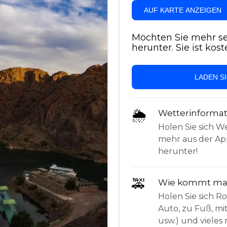
AUF KARTE ANZEIGEN
Möchten Sie mehr se
herunter. Sie ist kost
LADEN S
🌦
Wetterinforma
Holen Sie sich W
mehr aus der App
herunter!
🚕
Wie kommt man
Holen Sie sich 
Auto, zu Fuß, mi
usw.) und vieles 