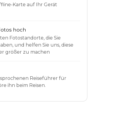
fline-Karte auf Ihr Gerät
Fotos hoch
sten Fotostandorte, die Sie
en, und helfen Sie uns, diese
r größer zu machen
esprochenen Reiseführer für
re ihn beim Reisen.