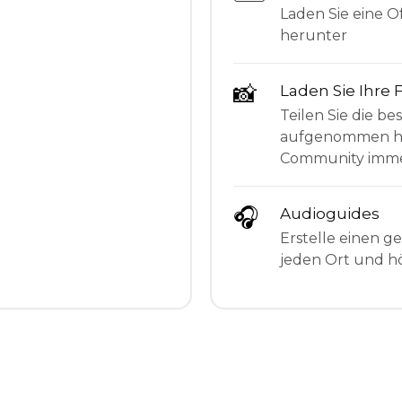
Laden Sie eine Of
herunter
📸
Laden Sie Ihre 
Teilen Sie die be
aufgenommen hab
Community imme
🎧
Audioguides
Erstelle einen g
jeden Ort und hö