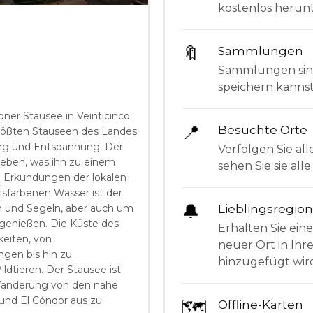
kostenlos herunt
🔖
Sammlungen
Sammlungen sind 
speichern kanns
ner Stausee in Veinticinco
📍
Besuchte Orte
 größten Stauseen des Landes
ung und Entspannung. Der
Verfolgen Sie all
eben, was ihn zu einem
sehen Sie sie al
d Erkundungen der lokalen
isfarbenen Wasser ist der
🔔
Lieblingsregio
n und Segeln, aber auch um
 genießen. Die Küste des
Erhalten Sie ein
eiten, von
neuer Ort in Ihr
en bis hin zu
hinzugefügt wir
tieren. Der Stausee ist
 Wanderung von den nahe
und El Cóndor aus zu
🗺
Offline-Karten