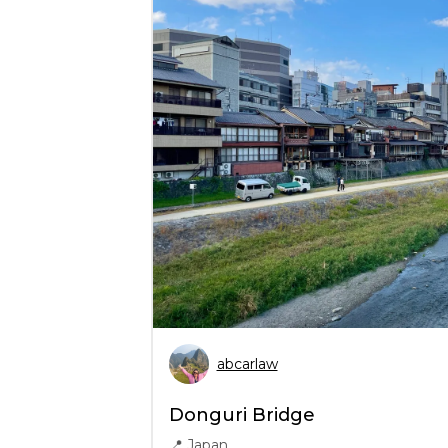
abcarlaw
Donguri Bridge
📍
Japan