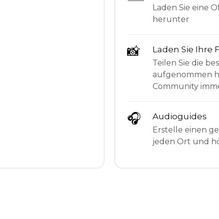
Laden Sie eine Of
herunter
📸
Laden Sie Ihre 
Teilen Sie die be
aufgenommen hab
Community imme
🎧
Audioguides
Erstelle einen g
jeden Ort und hö