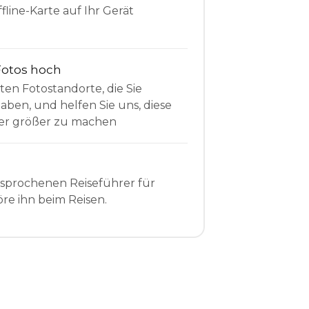
fline-Karte auf Ihr Gerät
Fotos hoch
sten Fotostandorte, die Sie
en, und helfen Sie uns, diese
r größer zu machen
esprochenen Reiseführer für
re ihn beim Reisen.