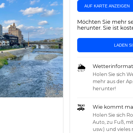
AUF KARTE ANZEIGEN
Möchten Sie mehr se
herunter. Sie ist kost
LADEN S
🌦
Wetterinforma
Holen Sie sich W
mehr aus der App
herunter!
🚕
Wie kommt man
Holen Sie sich 
Auto, zu Fuß, mi
usw.) und vieles 