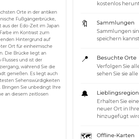
kostenlos herunt
schsten Orte in der antiken
apanische Fußgängerbrücke,
🔖
Sammlungen
t aus der Edo-Zeit im Japan
Sammlungen sind 
e Farbe im Kontrast zum
speichern kanns
benden Hintergrund auf
ter Ort für einheimische
. Die Brücke liegt an
📍
Besuchte Orte
lusses und ist der
Verfolgen Sie all
ziergang, während Sie die
sehen Sie sie al
dt genießen. Es liegt auch
mtesten Sehenswürdigkeiten
 Bringen Sie unbedingt Ihre
🔔
Lieblingsregio
e an diesem zeitlosen
Erhalten Sie ein
neuer Ort in Ihr
hinzugefügt wir
🗺
Offline-Karten