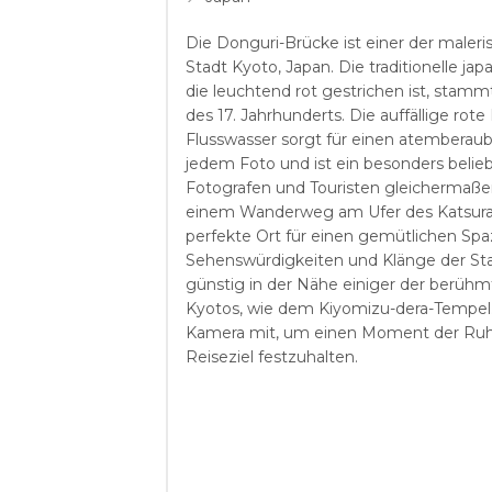
Die Donguri-Brücke ist einer der maleri
Stadt Kyoto, Japan. Die traditionelle j
die leuchtend rot gestrichen ist, stamm
des 17. Jahrhunderts. Die auffällige rot
Flusswasser sorgt für einen atemberau
jedem Foto und ist ein besonders belieb
Fotografen und Touristen gleichermaßen
einem Wanderweg am Ufer des Katsura-F
perfekte Ort für einen gemütlichen Spa
Sehenswürdigkeiten und Klänge der Sta
günstig in der Nähe einiger der berüh
Kyotos, wie dem Kiyomizu-dera-Tempel.
Kamera mit, um einen Moment der Ruh
Reiseziel festzuhalten.