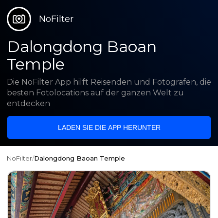
NoFilter
Dalongdong Baoan
Temple
Die NoFilter App hilft Reisenden und Fotografen, die
besten Fotolocations auf der ganzen Welt zu
entdecken
LADEN SIE DIE APP HERUNTER
NoFilter
/
Dalongdong Baoan Temple