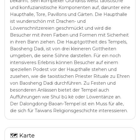
bekannt. Sein komplexer Grundriss weist taoistische
und konfuzianistische Komponenten auf, darunter eine
Haupthalle, Tore, Pavillons und Gärten. Die Haupthalle
ist wunderschön mit Drachen- und
Löwenschnitzereien geschmückt und wird die
Besucher mit ihren Farben und Formen mit Sicherheit
in ihren Bann ziehen. Die Hauptgottheit des Tempels,
Baosheng Dadi, ist von drei kleineren Gottheiten
umgeben, die seine Söhne darstellen. Für ein noch
intensiveres Erlebnis können Besucher auf einem
speziellen Podest vor der Haupthalle stehen und
zusehen, wie die taoistischen Priester Rituale zu Ehren
von Baosheng Dadi durchführen. Zu Festen und
besonderen Anlässen bietet der Tempel auch
Aufführungen wie Shuǐ bǔ kè oder Löwentänze an.
Der Dalongdong-Baoan-Tempel ist ein Muss für alle,
die sich für Taiwans Religionsgeschichte interessieren.
🗺
Karte